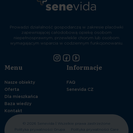
Prowadzi działalność gospodarczą w zakresie placówki
zapewniającej całodobową opiekę osobom
niepełnosprawnym, przewlekle chorym lub osobom
wymagającym wsparcia w codziennym funkcjonowaniu.
Menu
Informacje
Nasze obiekty
FAQ
Oferta
Senevida CZ
Dla mieszkańca
Baza wiedzy
Kontakt
© 2026 Senevida | Wszelkie prawa zastrzeżone
Polityka prywatności Grupa
Polityka prywatności Care