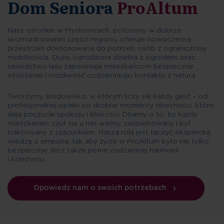
Dom Seniora
ProAltum
Nasz ośrodek w Mysłowicach, położony w dobrze
skomunikowanej części regionu, oferuje nowoczesną
przestrzeń dostosowaną do potrzeb osób z ograniczoną
mobilnością. Duża, ogrodzona działka z ogrodem oraz
sąsiedztwo lasu zapewniają mieszkańcom bezpieczne
otoczenie i możliwość codziennego kontaktu z naturą.
Tworzymy środowisko, w którym liczy się każdy gest – od
profesjonalnej opieki po drobne momenty obecności, które
dają poczucie spokoju i bliskości. Dbamy o to, by każdy
mieszkaniec czuł się u nas ważny, zaopiekowany i był
traktowany z szacunkiem. Naszą rolą jest łączyć ekspercką
wiedzę z empatią, tak aby życie w ProAltum było nie tylko
bezpieczne, lecz także pełne codziennej harmonii
i komfortu.
Opowiedz nam o swoich potrzebach