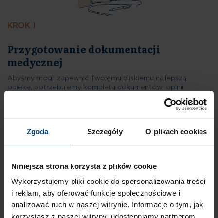
KROK I
Abyśmy mogli zapewnić Twojemu bliskiemu najlepszą
opiekę, potrzebujemy kompletu dokumentów: opinii
lekarskiej o schorzeniach przewlekłych, listy aktualnie
przyjmowanych leków, wyników badań (nie starszych niż 3
miesiące), ostatniego wypisu ze szpitala (jeśli pacjent w nim
przebywał). Wskazówka: Jeśli nie posiadasz powyższych
Zgoda
Szczegóły
O plikach cookies
dokumentów, poproś lekarza rodzinnego o wypełnienie
„Zaświadczenia o stanie zdrowia”. W razie potrzeby
pomożemy Ci sprawdzić kompletność dokumentacji.
02
Niniejsza strona korzysta z plików cookie
Wykorzystujemy pliki cookie do spersonalizowania treści
i reklam, aby oferować funkcje społecznościowe i
analizować ruch w naszej witrynie. Informacje o tym, jak
korzystasz z naszej witryny, udostępniamy partnerom