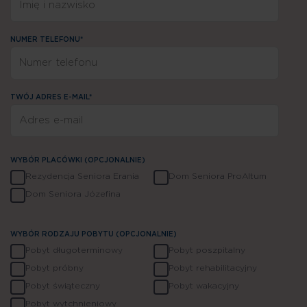
NUMER TELEFONU*
TWÓJ ADRES E-MAIL*
WYBÓR PLACÓWKI (OPCJONALNIE)
Rezydencja Seniora Erania
Dom Seniora ProAltum
Dom Seniora Józefina
WYBÓR RODZAJU POBYTU (OPCJONALNIE)
Pobyt długoterminowy
Pobyt poszpitalny
Pobyt próbny
Pobyt rehabilitacyjny
Pobyt świąteczny
Pobyt wakacyjny
Jesteśmy do Twojej dyspozycji
Pobyt wytchnieniowy