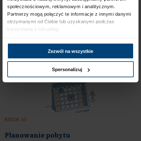
społecznościowym, reklamowym i analitycznym.
Partnerzy mogą połączyć te informacje z innymi danymi
KROK II
otrzymanymi od Ciebie lub uzyskanymi podczas
korzystania z ich usług.
Nasz zespół medyczny analizuje dokumentację, aby upewnić
się, że ProAltum to odpowiednie miejsce dla Twojego
Zezwól na wszystkie
bliskiego. Pozytywna decyzja pozwala nam przejść do
ustalenia szczegółów pobytu.
03
Spersonalizuj
KROK III
Przygotowanie dokumentacji
medycznej