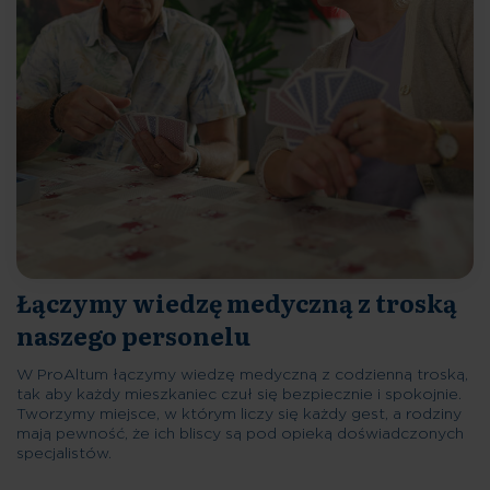
Łączymy wiedzę medyczną z troską
naszego personelu
W ProAltum łączymy wiedzę medyczną z codzienną troską,
tak aby każdy mieszkaniec czuł się bezpiecznie i spokojnie.
Tworzymy miejsce, w którym liczy się każdy gest, a rodziny
mają pewność, że ich bliscy są pod opieką doświadczonych
specjalistów.