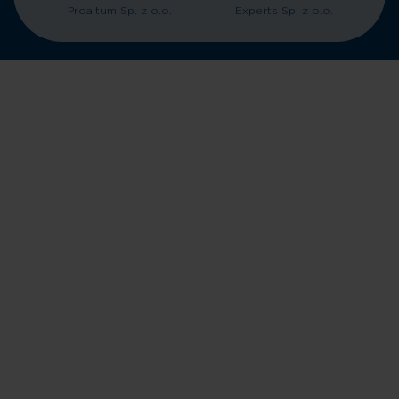
Proaltum Sp. z o.o.
Experts Sp. z o.o.
Powrót do góry