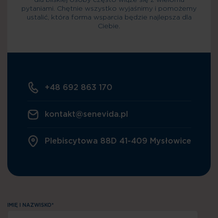
dla bliskiej osoby często wiąże się z wieloma
pytaniami. Chętnie wszystko wyjaśnimy i pomożemy
ustalić, która forma wsparcia będzie najlepsza dla
Ciebie.
+48 692 863 170
kontakt@senevida.pl
Plebiscytowa 88D 41-409 Mysłowice
IMIĘ I NAZWISKO*