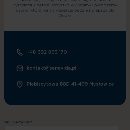
dla bliskiej osoby często wiąże się z wieloma
pytaniami. Chętnie wszystko wyjaśnimy i pomożemy
ustalić, która forma wsparcia będzie najlepsza dla
Ciebie.
+48 692 863 170
kontakt@senevida.pl
Plebiscytowa 88D 41-409 Mysłowice
IMIĘ I NAZWISKO*