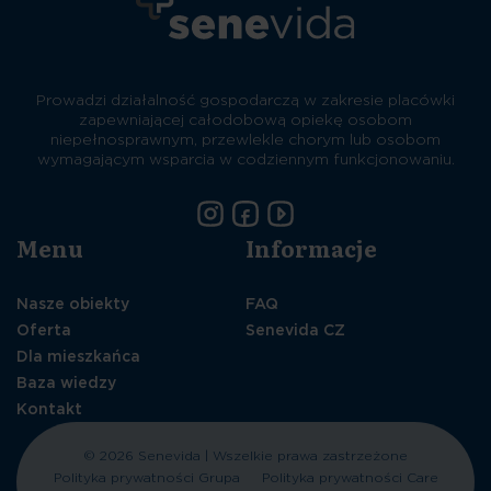
Prowadzi działalność gospodarczą w zakresie placówki
zapewniającej całodobową opiekę osobom
niepełnosprawnym, przewlekle chorym lub osobom
wymagającym wsparcia w codziennym funkcjonowaniu.
Menu
Informacje
Nasze obiekty
FAQ
Oferta
Senevida CZ
Dla mieszkańca
Baza wiedzy
Kontakt
© 2026 Senevida | Wszelkie prawa zastrzeżone
Polityka prywatności Grupa
Polityka prywatności Care