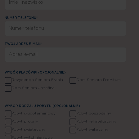
NUMER TELEFONU*
TWÓJ ADRES E-MAIL*
WYBÓR PLACÓWKI (OPCJONALNIE)
Rezydencja Seniora Erania
Dom Seniora ProAltum
Dom Seniora Józefina
WYBÓR RODZAJU POBYTU (OPCJONALNIE)
Pobyt długoterminowy
Pobyt poszpitalny
Pobyt próbny
Pobyt rehabilitacyjny
Pobyt świąteczny
Pobyt wakacyjny
Jesteśmy do Twojej dyspozycji
Pobyt wytchnieniowy