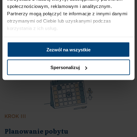
społecznościowym, reklamowym i analitycznym.
Partnerzy mogą połączyć te informacje z innymi danymi
KROK II
otrzymanymi od Ciebie lub uzyskanymi podczas
korzystania z ich usług.
Nasz zespół medyczny analizuje dokumentację, aby upewnić
się, że ProAltum to odpowiednie miejsce dla Twojego
Zezwól na wszystkie
bliskiego. Pozytywna decyzja pozwala nam przejść do
ustalenia szczegółów pobytu.
03
Spersonalizuj
KROK III
Przygotowanie dokumentacji
medycznej