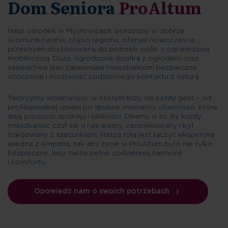
Dom Seniora
ProAltum
Nasz ośrodek w Mysłowicach, położony w dobrze
skomunikowanej części regionu, oferuje nowoczesną
przestrzeń dostosowaną do potrzeb osób z ograniczoną
mobilnością. Duża, ogrodzona działka z ogrodem oraz
sąsiedztwo lasu zapewniają mieszkańcom bezpieczne
otoczenie i możliwość codziennego kontaktu z naturą.
Tworzymy środowisko, w którym liczy się każdy gest – od
profesjonalnej opieki po drobne momenty obecności, które
dają poczucie spokoju i bliskości. Dbamy o to, by każdy
mieszkaniec czuł się u nas ważny, zaopiekowany i był
traktowany z szacunkiem. Naszą rolą jest łączyć ekspercką
wiedzę z empatią, tak aby życie w ProAltum było nie tylko
bezpieczne, lecz także pełne codziennej harmonii
i komfortu.
Opowiedz nam o swoich potrzebach