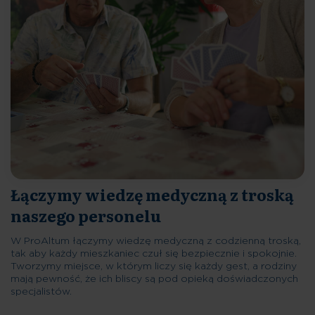
Łączymy wiedzę medyczną z troską
naszego personelu
W ProAltum łączymy wiedzę medyczną z codzienną troską,
tak aby każdy mieszkaniec czuł się bezpiecznie i spokojnie.
Tworzymy miejsce, w którym liczy się każdy gest, a rodziny
mają pewność, że ich bliscy są pod opieką doświadczonych
specjalistów.