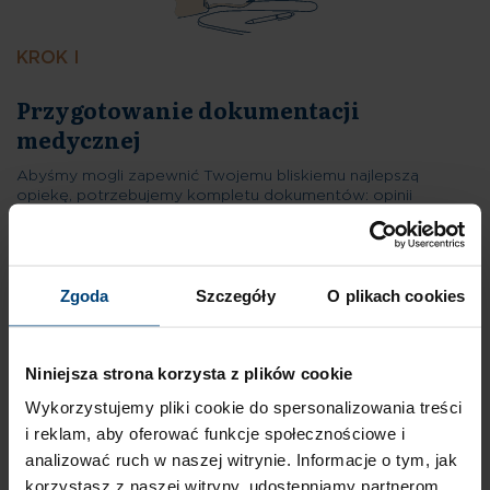
KROK I
Abyśmy mogli zapewnić Twojemu bliskiemu najlepszą
opiekę, potrzebujemy kompletu dokumentów: opinii
lekarskiej o schorzeniach przewlekłych, listy aktualnie
przyjmowanych leków, wyników badań (nie starszych niż 3
miesiące), ostatniego wypisu ze szpitala (jeśli pacjent w nim
przebywał). Wskazówka: Jeśli nie posiadasz powyższych
Zgoda
Szczegóły
O plikach cookies
dokumentów, poproś lekarza rodzinnego o wypełnienie
„Zaświadczenia o stanie zdrowia”. W razie potrzeby
pomożemy Ci sprawdzić kompletność dokumentacji.
02
Niniejsza strona korzysta z plików cookie
Wykorzystujemy pliki cookie do spersonalizowania treści
i reklam, aby oferować funkcje społecznościowe i
analizować ruch w naszej witrynie. Informacje o tym, jak
korzystasz z naszej witryny, udostępniamy partnerom