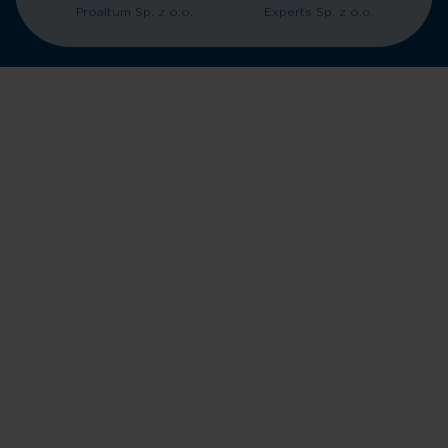
Proaltum Sp. z o.o.
Experts Sp. z o.o.
Powrót do góry